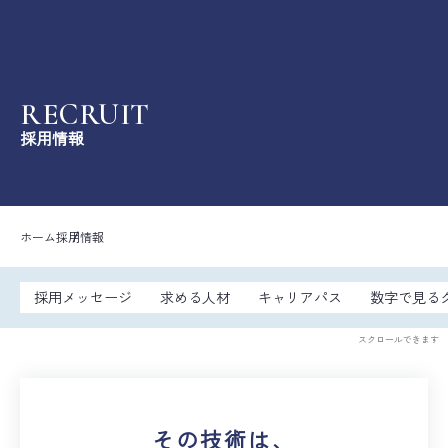
株式会社クレス
RECRUIT
ホーム
採用情報
事業内容
開発実績
ホーム
採用情報
資格保有者情報
採用メッセージ
求める人材
キャリアパス
数字で見る
会社案内
スクロールできます
採用情報
その技術は、