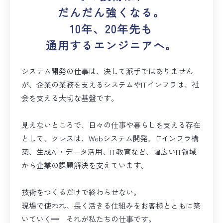
新着情報
だんだん強くなる。
10年、20年先も
プライバシーポリシー
通用するエンジニアへ。
システム開発の仕事は、決して派手ではありません
が、企業の業務を支えるシステムやITインフラは、社
会を支える大切な基盤です。
株式会社クレス
見えないところで、日々の仕事や暮らしを支える存在
〒108-0073
として、クレスは、Webシステム開発、ITインフラ構
東京都港区三田3-2-21
ローランドミューズ2F
築、生成AI・データ活用、IT教育など、幅広いIT領域
から企業の課題解決を支えています。
03-5484-7885
技術をつくるだけで終わらせない。
03-3452-1787
現場で使われ、長く活きる仕組みをお客様とともに築
いていく━ それが私たちの仕事です。