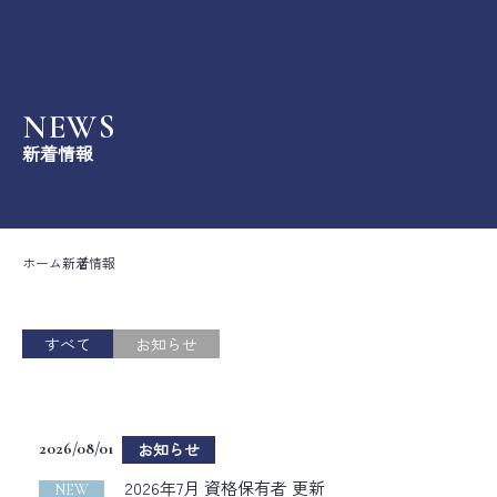
株式会社クレス
NEWS
ホーム
新着情報
事業内容
開発実績
ホーム
新着情報
資格保有者情報
すべて
お知らせ
会社案内
採用情報
2026/08/01
お知らせ
2026年7月 資格保有者 更新